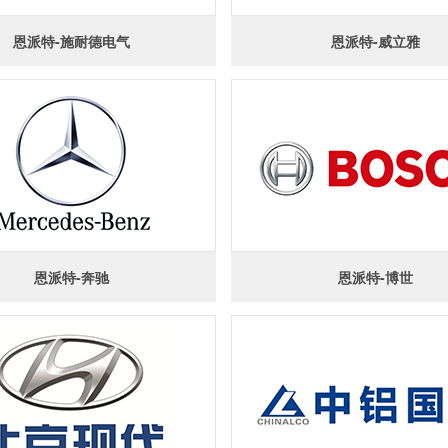
恩派特-施耐德电气
恩派特-威立雅
恩派特-奔驰
恩派特-博世