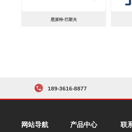
恩派特-巴斯夫
189-3616-8877
网站导航
产品中心
联