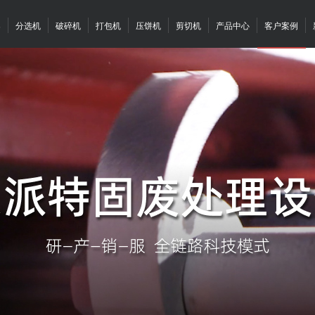
案
分选机
破碎机
打包机
压饼机
剪切机
产品中心
客户案例