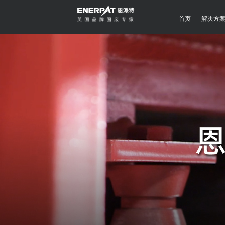
首页
解决方