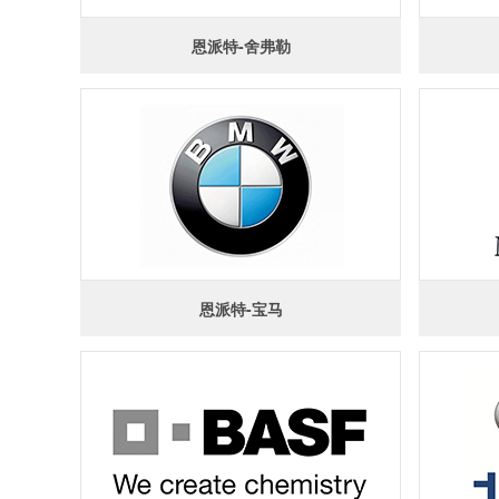
恩派特-舍弗勒
恩派特-宝马