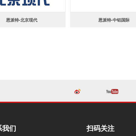
恩派特-北京现代
恩派特-中铝国际
系我们
扫码关注