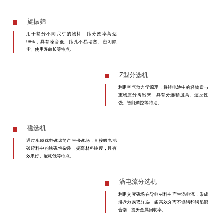
旋振筛
用于筛分不同尺寸的物料，筛分效率高达
98%，具有噪音低、筛孔不易堵塞、密闭除
尘、使用寿命长等特点。
Z型分选机
利用空气动力学原理，将锂电池中的轻物质与
重物质分离出来，具有分选精度高、适应性
强、智能调控等特点。
磁选机
通过永磁或电磁滚筒产生强磁场，直接吸电池
破碎料中的铁磁性杂质，提高材料纯度，具有
效果好、能耗低等特点。
涡电流分选机
利用交变磁场在导电材料中产生涡电流，形成
排斥力实现分选，能高效分离不锈钢和铜铝混
合物，提升金属回收率。