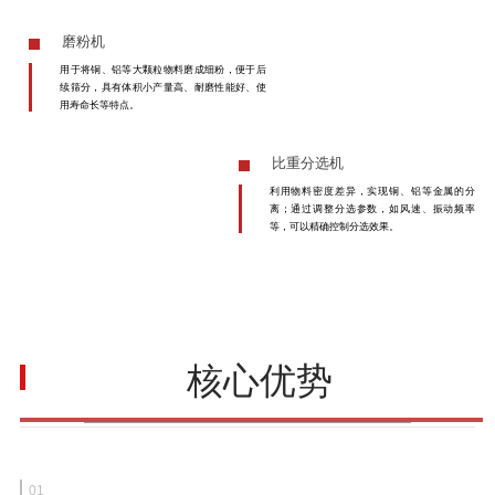
磨粉机
用于将铜、铝等大颗粒物料磨成细粉，便于后
续筛分，具有体积小产量高、耐磨性能好、使
用寿命长等特点。
比重分选机
利用物料密度差异，实现铜、铝等金属的分
离；通过调整分选参数，如风速、振动频率
等，可以精确控制分选效果。
核心优势
01