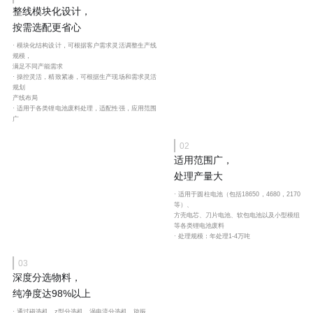
整线模块化设计，
按需选配更省心
· 模块化结构设计，可根据客户需求灵活调整生产线
规模，
满足不同产能需求
· 操控灵活，精致紧凑，可根据生产现场和需求灵活
规划
产线布局
· 适用于各类锂电池废料处理，适配性强，应用范围
广
02
适用范围广，
处理产量大
· 适用于圆柱电池（包括18650，4680，2170
等）、
方壳电芯、刀片电池、软包电池以及小型模组
等各类锂电池废料
· 处理规模：年处理1-4万吨
03
深度分选物料，
纯净度达98%以上
· 通过磁选机、z型分选机、涡电流分选机、旋振