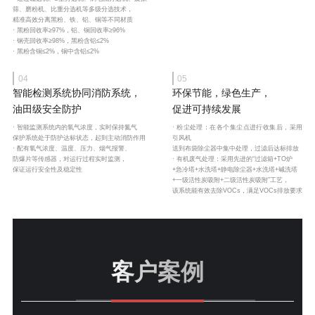
筛、磨粉机、比重分选机等多级分选技术，
精准高效分离黑粉、铁、铝、铜等不同材质
· 黑粉回收率≥97%，铝、铜回收率≥96%
· 钢壳回收率≥98%，黑粉含铝≤2%
· 黑粉含铜≤2%，铜中含铝≤2%
04
05
智能检测系统协同消防系统，
环保节能，绿色生产，
油田级安全防护
促进可持续发展
· 智能监测系统内的氧气浓度，实时保持氮气
· 粉尘处理：在各个集尘点进行收集后，采用
保护系统处于防护达标状态，起到主动消防作用
引风机
· 配有氧气浓度、温度、压力、烟气报警、
送到布袋除尘器中集中处理，过滤后达标排放
防爆片等传感器，对运行过程实时监测，
· 有机废气处理：采用先进的“过滤箱+TO炉
保证运行安全性及稳定性
+急冷塔+水洗塔+静电除尘器+水洗塔+碱洗塔
+一级活性炭吸附+二级活性炭吸附”工艺，
该系统能有效去除VOCs，满足VOCs排放要求
客户案例