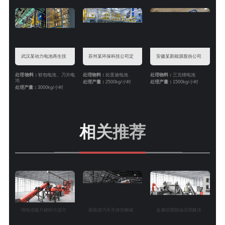
武汉某动力电池再生技
苏州某环保科技公司定
安徽某新能源股份公司
术公司定制锂电池破碎
制汽车动力电池破碎分
定制三元锂电池破碎分
处理物料：
软包电池、刀片电
处理物料：
比亚迪电池
处理物料：
三元锂电池
池
处理产量：
2500kg/小时
处理产量：
1500kg/小时
处理产量：
3000kg/小时
分选案例
选案例
选案例
相关推荐
锂电池极片破碎分选方
新能源汽车壳体拆解破
金属切屑脱油压饼解决