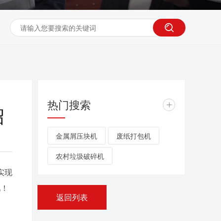
热门搜索
+
绍
金属屑压块机
废纸打包机
农村垃圾破碎机
实现
吧！
返回列表