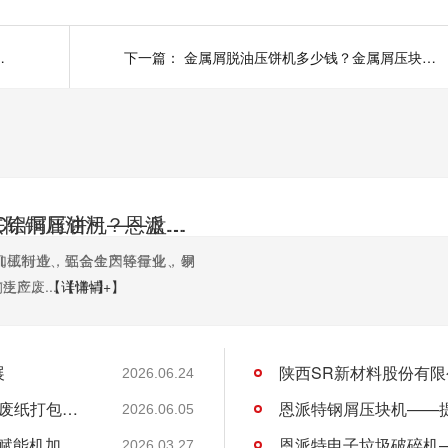
料薄膜破碎机厂家选择
下一篇：
金属屑脱油压饼机多少钱？金属屑压块机贵吗？
如何高效去除铜屑油污？恩派特铜屑脱油机给出答案！
恩派特CNC铝屑压饼机——盘活废屑价值，赋能机加工绿色回收！
机加工行业，铝合金因轻量化、易
机械制造、五金生产等行业，铜
应...
生产废...
【详情+】
【详情+】
展
2026.06.24
许昌DL商贸集团有限公司与恩派特定制立式废纸打包机案例
2026.06.05
恩派特CNC铝屑压饼机——盘活废屑价值，赋能机加工绿色回收！
2026.03.27