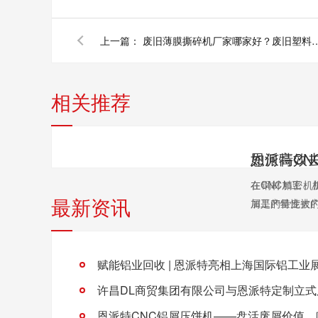
上一篇：
废旧薄膜撕碎机厂家哪家好？废旧塑
相关推荐
在CNC精密
在铜材加工、
最新资讯
加工的特性被广泛
屑是产量庞大的
赋能铝业回收 | 恩派特亮相上海国际铝工业