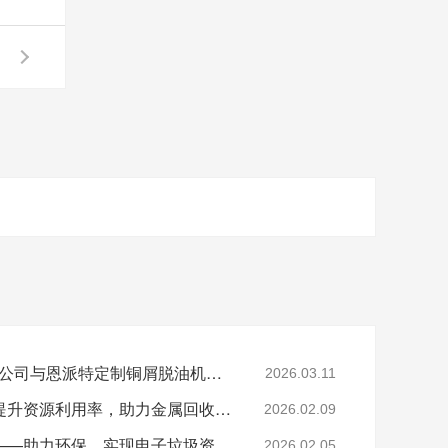
陕西SR新材料股份有限公司与恩派特定制铜屑脱油机案例
2026.03.11
恩派特钢屑压块机——提升资源利用率，助力金属回收产业升级！
2026.02.09
恩派特电子垃圾破碎机——助力环保，实现电子垃圾资源化关键利器！
2026.02.05