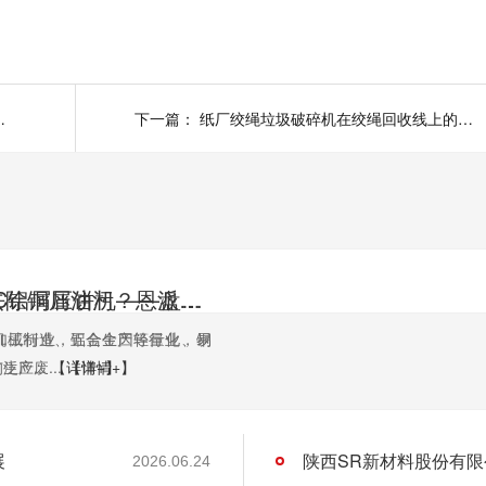
粒成套设备助力塑料回收
下一篇：
纸厂绞绳垃圾破碎机在绞绳回收线上的作用分析
如何高效去除铜屑油污？恩派特铜屑脱油机给出答案！
恩派特CNC铝屑压饼机——盘活废屑价值，赋能机加工绿色回收！
机加工行业，铝合金因轻量化、易
机械制造、五金生产等行业，铜
应...
生产废...
【详情+】
【详情+】
展
2026.06.24