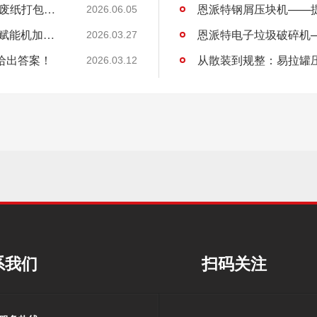
许昌DL商贸集团有限公司与恩派特定制立式废纸打包机案例
2026.06.05
恩派特CNC铝屑压饼机——盘活废屑价值，赋能机加工绿色回收！
2026.03.27
给出答案！
从散装到规整：易拉罐
2026.03.12
系我们
扫码关注