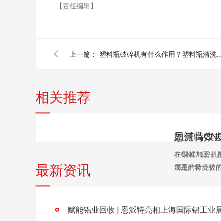
【责任编辑】
上一篇：
塑料瓶破碎机有什么作用？塑料瓶清洗造
相关推荐
在CNC精密
在铜材加工、
最新资讯
加工的特性被广泛
屑是产量庞大的
赋能铝业回收 | 恩派特亮相上海国际铝工业