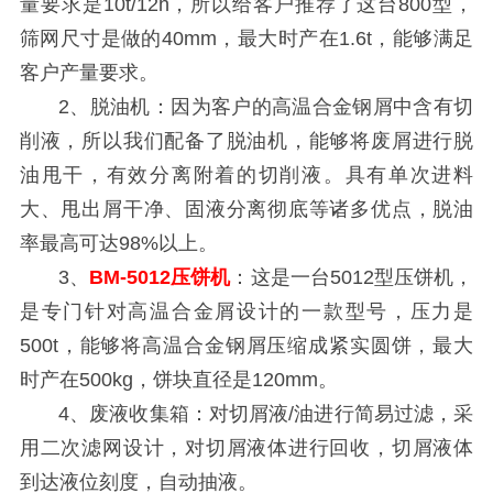
量要求是10t/12h，所以给客户推荐了这台800型，
筛网尺寸是做的40mm，最大时产在1.6t，能够满足
客户产量要求。
2、脱油机：因为客户的高温合金钢屑中含有切
削液，所以我们配备了脱油机，能够将废屑进行脱
油甩干，有效分离附着的切削液。具有单次进料
大、甩出屑干净、固液分离彻底等诸多优点，脱油
率最高可达98%以上。
3、
BM-5012压饼机
：这是一台5012型压饼机，
是专门针对高温合金屑设计的一款型号，压力是
500t，能够将高温合金钢屑压缩成紧实圆饼，最大
时产在500kg，饼块直径是120mm。
4、废液收集箱：对切屑液/油进行简易过滤，采
用二次滤网设计，对切屑液体进行回收，切屑液体
到达液位刻度，自动抽液。