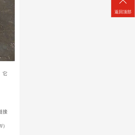
返回顶部
。它
链接
et/）