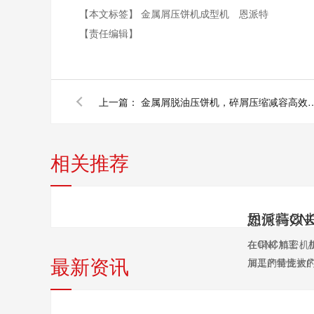
【本文标签】
金属屑压饼机成型机
恩派特
【责任编辑】
上一篇：
金属屑脱油压饼机，碎屑压
相关推荐
在CNC精密
在铜材加工、
最新资讯
加工的特性被广泛
屑是产量庞大的