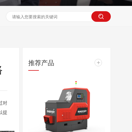
推荐产品
+
路
过对
以提