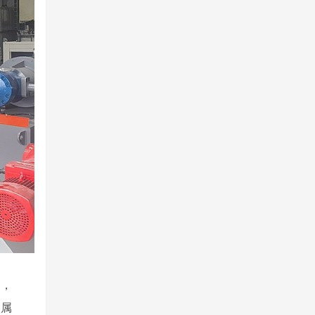
中，
金属