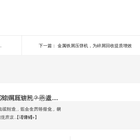
缩减容高效回收
下一篇：
金属铁屑压饼机，为碎屑回收提质增效
如何高效去除铜屑油污？恩派特铜屑脱油机给出答案！
恩派特CNC铝屑压饼机——盘活废屑价值，赋能机加工绿色回收！
机加工行业，铝合金因轻量化、易
机械制造、五金生产等行业，铜
应...
生产废...
【详情+】
【详情+】