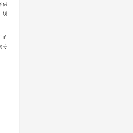
案供
、脱
间的
警等