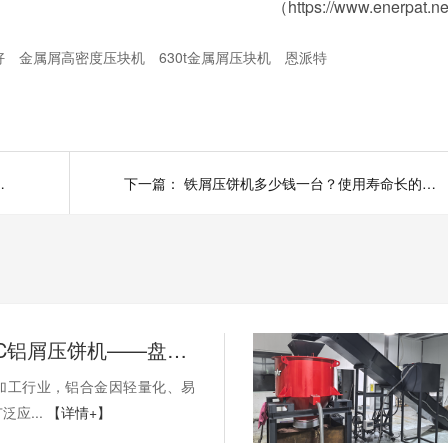
（https://www.enerpat.n
好
金属屑高密度压块机
630t金属屑压块机
恩派特
回收线助力自动化生产
下一篇：
铁屑压饼机多少钱一台？使用寿命长的铁屑压饼机价格介绍
恩派特CNC铝屑压饼机——盘活废屑价值，赋能机加工绿色回收！
机加工行业，铝合金因轻量化、易
应...
【详情+】