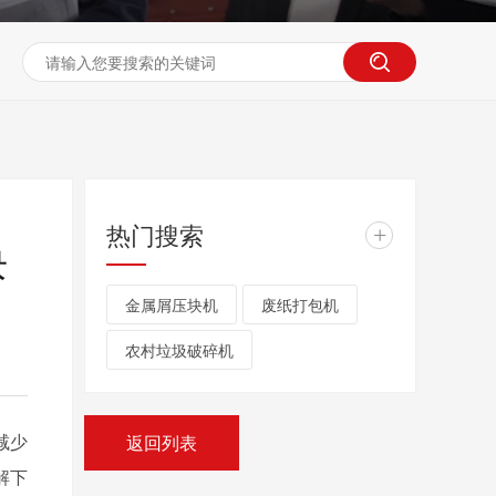
热门搜索
+
块
金属屑压块机
废纸打包机
农村垃圾破碎机
减少
返回列表
解下