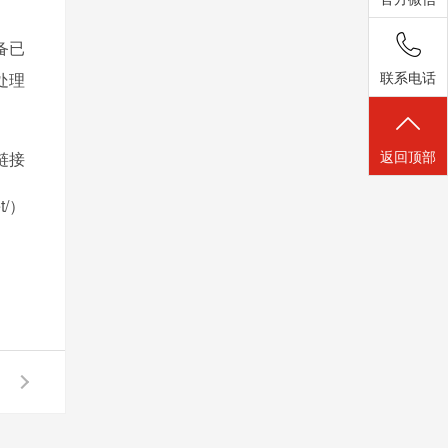
备已
联系电话
处理
返回顶部
链接
et/）