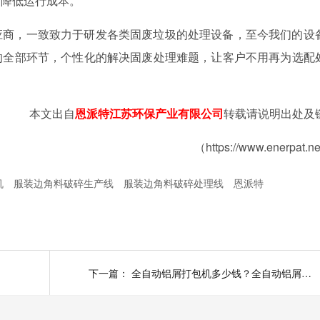
，降低运行成本。
应商，一致致力于研发各类固废垃圾的处理设备，至今我们的设
的全部环节，个性化的解决固废处理难题，让客户不用再为选配
本文出自
恩派特江苏环保产业有限公司
转载请说明出处及
（https://www.enerpat.n
机
服装边角料破碎生产线
服装边角料破碎处理线
恩派特
下一篇：
全自动铝屑打包机多少钱？全自动铝屑打包机价格影响因素分析