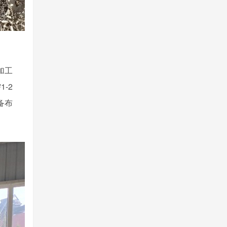
加工
-2
备布