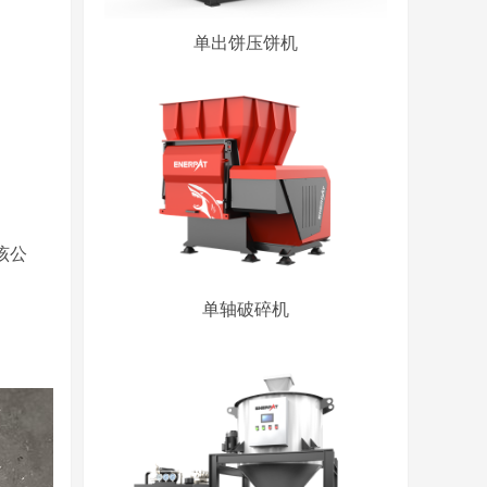
单出饼压饼机
该公
单轴破碎机