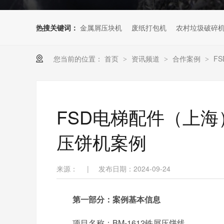
热搜关键词：
金属屑压块机
废纸打包机
农村垃圾破碎
您当前的位置：
首页
资讯频道
合作案例
F
>
>
>
FSD电梯配件（上
压饼机案例
来源：
|
发布日期：2024-09-24
第一部分：案例基本信息
项目名称：BM-1612铁屑压饼线