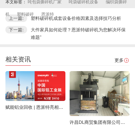
本文标签：
吨包袋撕碎机厂家
吨袋破碎机设备
编织袋撕碎
机
塑料破碎
恩派特
上一篇:
塑料破碎机成套设备价格因素及选择技巧分析
下一篇:
大件家具如何处理？恩派特破碎机为您解决环保
难题"
相关资讯
更多
赋能铝业回收 | 恩派特亮相上海国际铝工业展
许昌DL商贸集团有限公司与恩派特定制立式废纸打包机案例